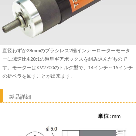
直径わずか28mmのブラシレス2極インナーローターモータ
ーに減速比4.28:1の遊星ギアボックスを組み込んだもので
す。モーターはKV2700のトルク型で、14インチ～15インチ
の折ペラを回すことが出来ます。
製品詳細